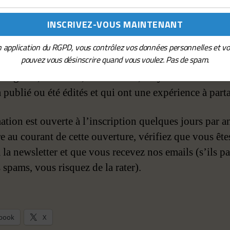
s individuelles aux problématiques.
de cela, il y a le forum, qui est une ressource à cultiv
c’est comme une auberge espagnole : on y trouve ce 
 application du RGPD, vous contrôlez vos données personnelles et v
pouvez vous désinscrire quand vous voulez. Pas de spam.
. Mais là on trouve des gens passionnés par l’écriture
e genre, la fiction, les histoires, on y trouve des aut
 publié ou été édités et qui ont une expérience à part
ation est ouverte à l’inscription quelques jours par a
e au courant de cette ouverture, vérifiez que vous ête
à la newsletter et que vous recevez nos emails (s’ils pa
 spams, vous risquez de la rater).
book
X