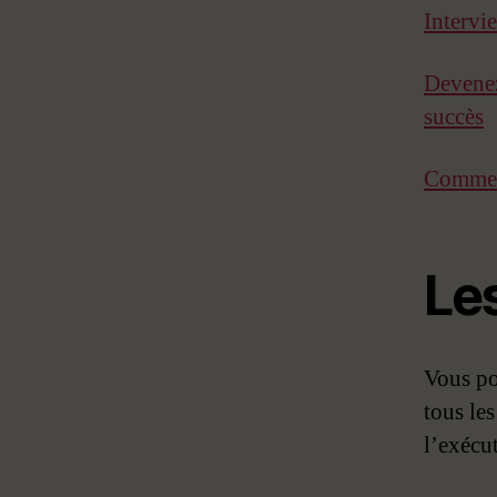
Intervi
Devenez
succès
Comment
Le
Vous po
tous le
l’exécu