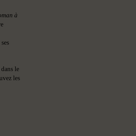
roman à
re
 ses
 dans le
uvez les