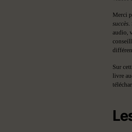
Merci p
succès
.
audio, 
conseil
différen
Sur cett
livre a
télécha
Le