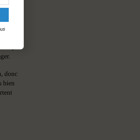
er. Un
qu’on y
ous
 de
eurs qui
ager.
n, donc
s bien
rtent