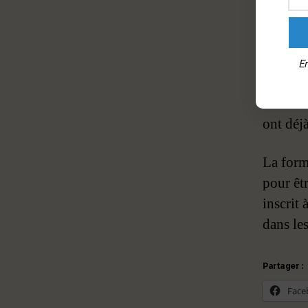
réponse
En plus 
forum, 
En
apporte
romans d
ont déjà
La form
pour êtr
inscrit 
dans les
Partager :
Face