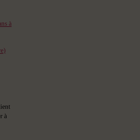
ans à
re)
ient
r à