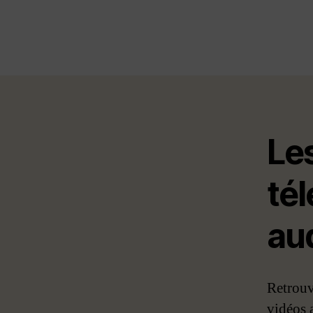
Le
tél
au
Retrouve
vidéos a