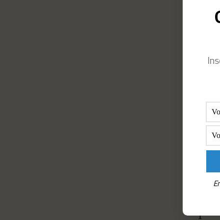
Ins
En
Elizabe
1