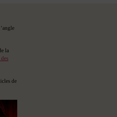
l’angle
de la
 des
ticles de