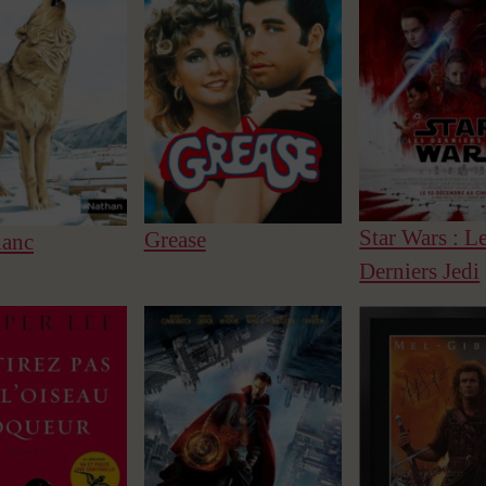
Star Wars : L
Grease
lanc
Derniers Jedi