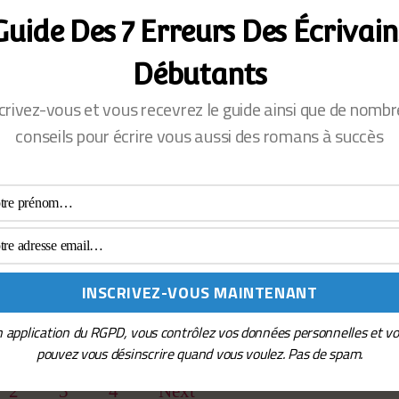
Harry Potter e
Guide Des 7 Erreurs Des Écrivain
Reliques de l
Partie 1
Débutants
crivez-vous et vous recevrez le guide ainsi que de nomb
conseils pour écrire vous aussi des romans à succès
 application du RGPD, vous contrôlez vos données personnelles et v
th
pouvez vous désinscrire quand vous voulez. Pas de spam.
2
3
4
Next