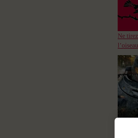
Ne tirez
l’oisea
Pacific