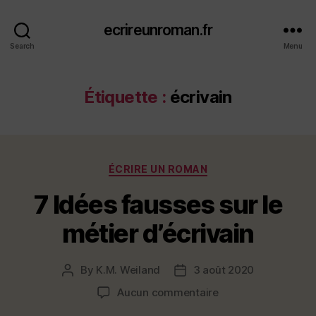
ecrireunroman.fr
Search
Menu
Étiquette :
écrivain
Categories
ÉCRIRE UN ROMAN
7 Idées fausses sur le
métier d’écrivain
By
K.M. Weiland
3 août 2020
Post
Post
author
date
sur
Aucun commentaire
7