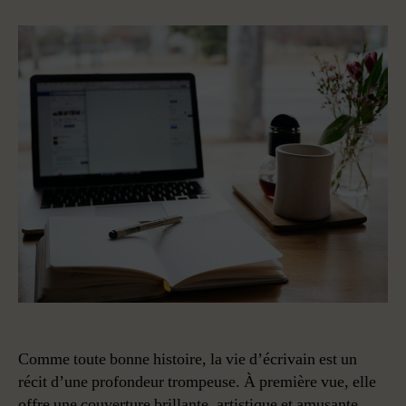
Idées
fausses
sur
le
métier
d’écrivain
Comme toute bonne histoire, la vie d’écrivain est un
récit d’une profondeur trompeuse. À première vue, elle
offre une couverture brillante, artistique et amusante.