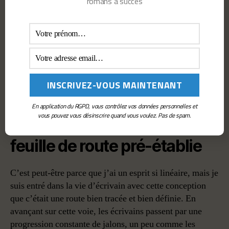
romans à succès
L’une des leçons les plus joyeuses que j’ai apprises
jusqu’à présent en tant qu’écrivain est que les
jours/semaines/mois/années sans écriture ne signifient
pas que je suis moins écrivain. Ils signifient simplement
qu’il est temps d’apprendre quelque chose de nouveau,
d’explorer, de remplir le réservoir. En effet, je dois dire
qu’écrire ne fonctionne vraiment que lorsque le « reste
de votre vie » est sur le devant de la scène.
En application du RGPD, vous contrôlez vos données personnelles et
vous pouvez vous désinscrire quand vous voulez. Pas de spam.
4. La vie d’écrivain suit une
feuille de route pré-établie
C’est peut-être parce que j’ai un esprit si linéaire, mais je
suis entré dans la vie d’écrivain avec cette conception
que c’était une route bien tracée et bien définie. En
avançant sur cette voie, les écrivains passent par une
progression constante de jalons, un peu comme les