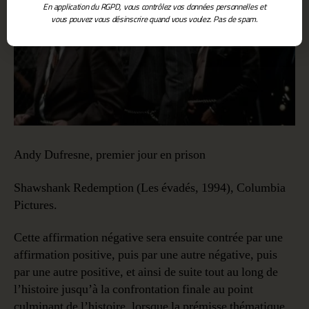
En application du RGPD, vous contrôlez vos données personnelles et
vous pouvez vous désinscrire quand vous voulez. Pas de spam.
Andy Dufresne, premier jour en prison
Shawshank Redemption (Les évadés, 1994), Columbia
Pictures.
Cette affirmation négative sera ensuite contrée par une
affirmation positive, puis par une autre négative, puis
par une autre positive, et ainsi de suite tout au long de
l’histoire jusqu’à la confrontation finale au point
culminant de l’histoire, lorsque la prémisse thématique