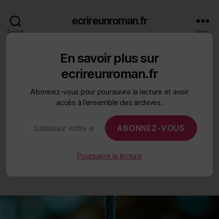
ecrireunroman.fr
Search
Menu
En savoir plus sur
Categories
ÉCRIRE UN ROMAN
THÈME
ecrireunroman.fr
Quel est le rôle du thème
Abonnez-vous pour poursuivre la lecture et avoir
accès à l’ensemble des archives.
dans le dénouement
Saisissez votre adresse e-mail…
d’une histoire ?
ABONNEZ-VOUS
By
K.M. Weiland
4 septembre 2023
Post
Post
Poursuivre la lecture
author
date
sur
Aucun commentaire
Quel
est
le
rôle