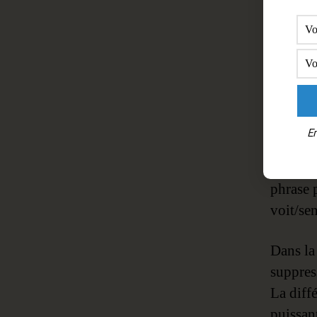
dé
amé
?
En
Chaque 
vu/sent
phrase 
voit/sen
Dans la 
suppres
La diff
puissan