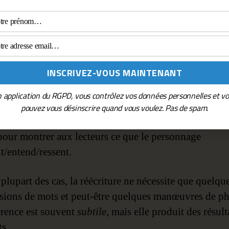
monstratifs peuvent-
liorer la dramatisat
 application du RGPD, vous contrôlez vos données personnelles et v
fois que vous écrivez qu’un personnage a
pouvez vous désinscrire quand vous voulez. Pas de spam.
i/entendu/senti quelque chose, essayez de reformuler 
pour montrer aux lecteurs ce que le personnage
t/entend/ressent.
plupart des cas, la réécriture ne nécessite que quelqu
sions de mots et peut-être quelques manœuvres de ph
érence est souvent
subtile
, mais elle produit des résult
ts.