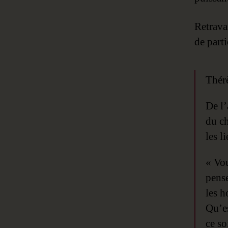
Retrava
de parti
Thérè
De l’
du ch
les l
« Vou
pense
les h
Qu’es
ce so