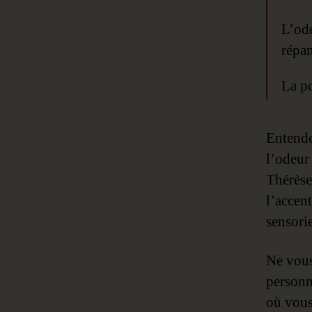
L’ode
répan
La po
Entende
l’odeur
Thérèse
l’accent
sensori
Ne vous
personna
où vous