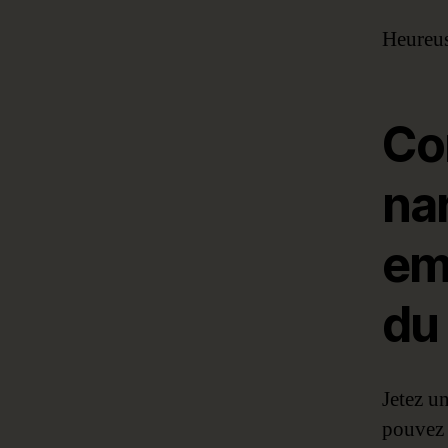
Heureuse
Co
na
em
du 
Jetez u
pouvez r