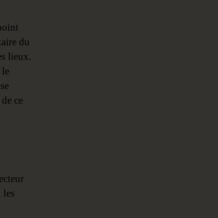
point
taire du
es lieux.
 le
 se
 de ce
ecteur
 les