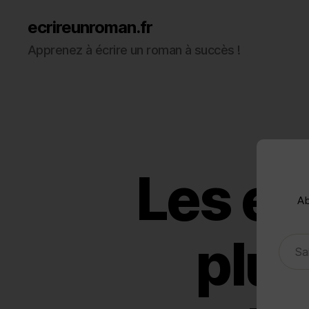
ecrireunroman.fr
Apprenez à écrire un roman à succès !
Les er
Ab
Saisissez votre adresse e-mail…
plus