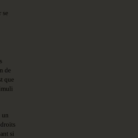
r se
s
on de
st que
timuli
ù un
ndroits
ant si