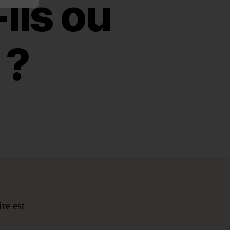
ils ou
 ?
re est