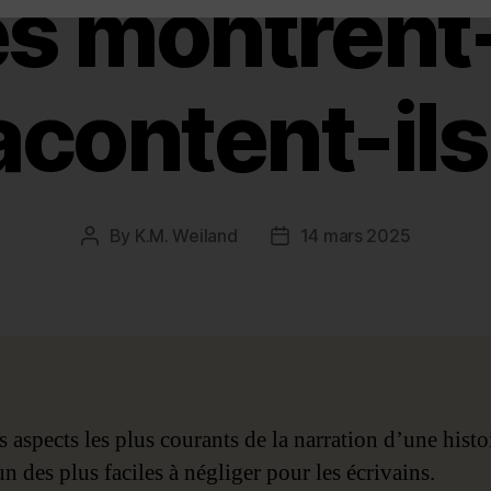
s montrent-
acontent-ils
By
K.M. Weiland
14 mars 2025
Post
Post
author
date
 aspects les plus courants de la narration d’une histoi
un des plus faciles à négliger pour les écrivains.