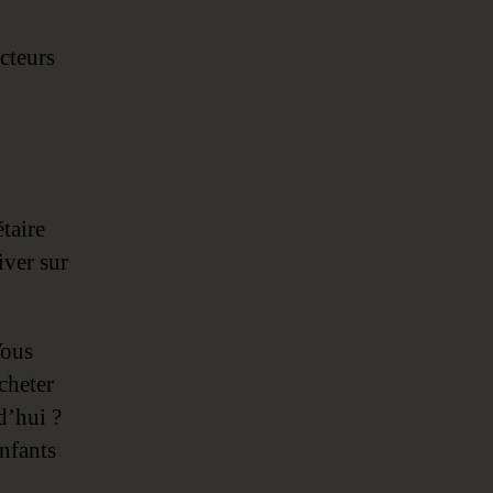
cteurs
étaire
iver sur
Vous
cheter
d’hui ?
nfants