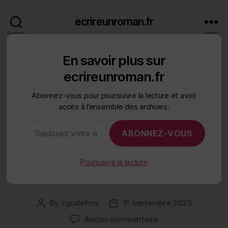
ecrireunroman.fr
Search
Menu
En savoir plus sur
Categories
ÉCRIRE UN ROMAN
THÈME
ecrireunroman.fr
Nouveau livre de K.M.
Abonnez-vous pour poursuivre la lecture et avoir
accès à l’ensemble des archives.
Weiland : Trouvez et
Saisissez votre adresse e-mail…
exploitez comme un pro
ABONNEZ-VOUS
le thème de votre
Poursuivre la lecture
histoire
By
cgodefroy
11 septembre 2023
Post
Post
author
date
sur
Aucun commentaire