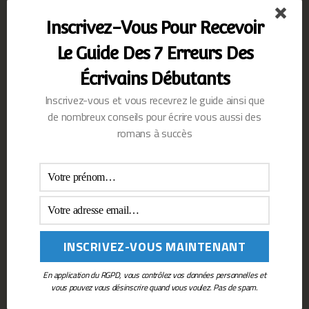
Place des Libraires en papier
Inscrivez-Vous Pour Recevoir
editions-samarkand.com
en papier et numérique
Le Guide Des 7 Erreurs Des
Les autres boutiques numériques vont le publier aussi
Écrivains Débutants
dans les jours qui viennent pour la version ebook, idem
pour la version papier.
Inscrivez-vous et vous recevrez le guide ainsi que
de nombreux conseils pour écrire vous aussi des
romans à succès
https://amzn.to/44ZbdWc
Partager :
Facebook
X
Inscrivez-Vous Pour
En application du RGPD, vous contrôlez vos données personnelles et
Recevoir Le Guide Des 7
vous pouvez vous désinscrire quand vous voulez. Pas de spam.