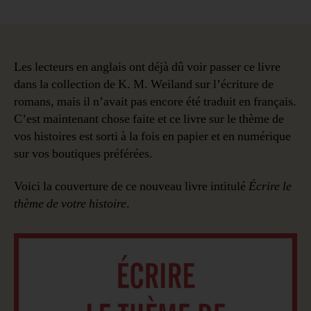
Nouveau
livre
de
K.M.
Weiland
Les lecteurs en anglais ont déjà dû voir passer ce livre
:
dans la collection de K. M. Weiland sur l’écriture de
Trouvez
romans, mais il n’avait pas encore été traduit en français.
et
C’est maintenant chose faite et ce livre sur le thème de
exploitez
vos histoires est sorti à la fois en papier et en numérique
comme
sur vos boutiques préférées.
un
pro
Voici la couverture de ce nouveau livre intitulé
Écrire le
le
thème
thème de votre histoire
.
de
votre
histoire