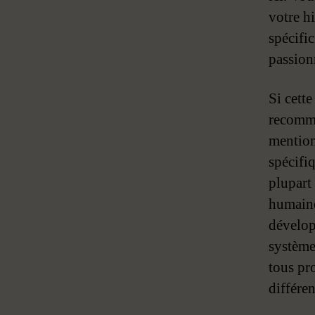
votre h
spécific
passion
Si cette
recomma
mentionn
spécifiq
plupart
humaine
dévelop
système
tous pr
différen