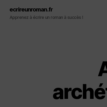
ecrireunroman.fr
Apprenez à écrire un roman à succès !
A
archét