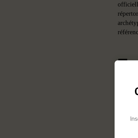
officiel
répertor
archéty
référenc
Tr
ar
pe
Ins