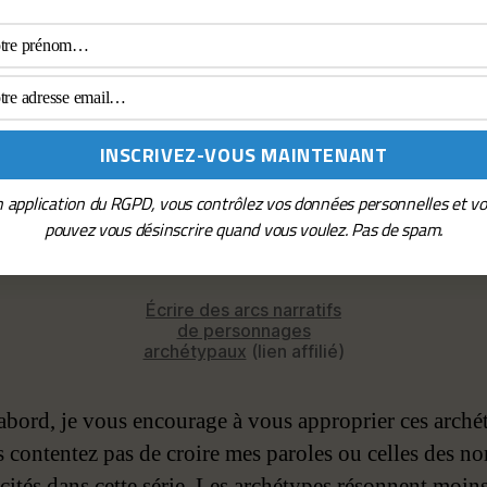
 application du RGPD, vous contrôlez vos données personnelles et v
pouvez vous désinscrire quand vous voulez. Pas de spam.
Écrire des arcs narratifs
de personnages
archétypaux
(lien affilié)
abord, je vous encourage à vous approprier ces arché
 contentez pas de croire mes paroles ou celles des 
 cités dans cette série. Les archétypes résonnent moin