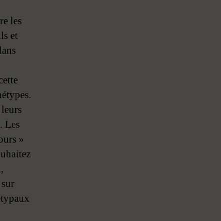
re les
ls et
dans
cette
hétypes.
 leurs
. Les
ours »
ouhaitez
,
 sur
hétypaux