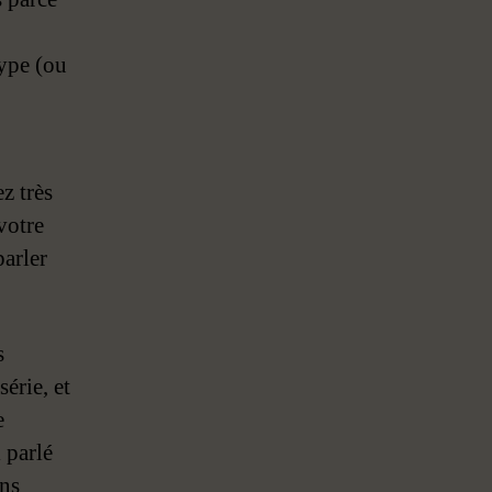
type (ou
z très
votre
arler
s
érie, et
e
 parlé
ans