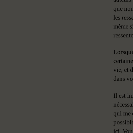
que nou
les
ress
même si
ressent
Lorsque
certain
vie, et
dans vos
Il est 
nécessai
qui me 
possible
ici. Vo