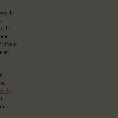
:
comment
rès de
utiliser
s
les
arcs
e, de
narratifs
omme
archétypaux
’offrent
dans
e et,
vos
histoires
ié
vie
es de
nt
 de