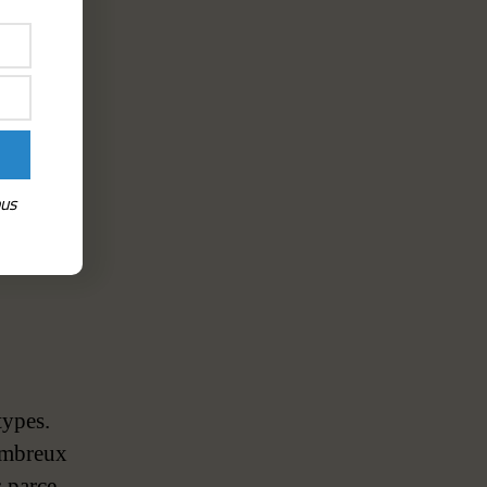
ous
types.
nombreux
s parce