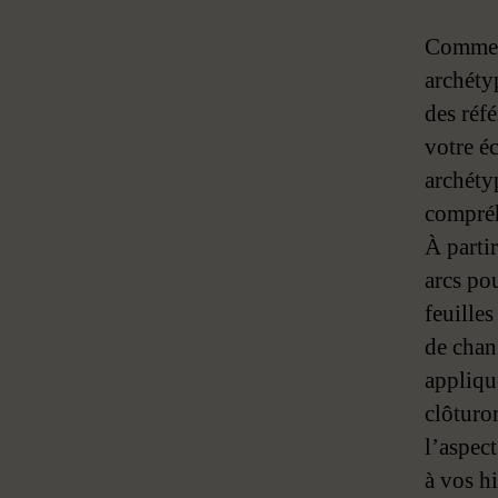
Comme p
archéty
des réf
votre éc
archétyp
compréh
À partir
arcs pou
feuille
de chan
appliqu
clôturo
l’aspect
à vos h