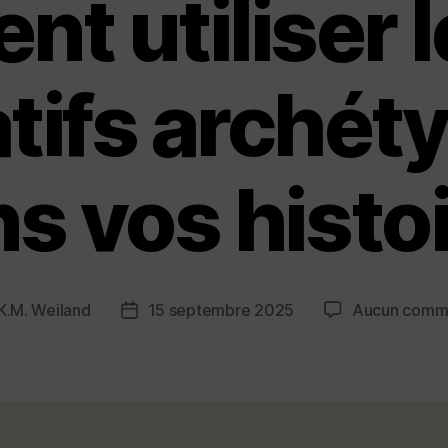
t utiliser l
atifs archét
s vos histo
K.M. Weiland
15 septembre 2025
Aucun comm
Post
r
date