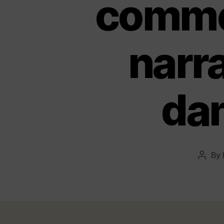
commen
narr
dan
By
Post
autho