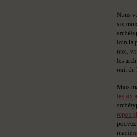
Nous vo
six mois
archéty
loin la
moi, vo
les arc
oui, de 
Mais ma
les six
archétyp
repos p
pouvez-
manière