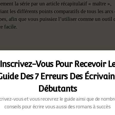
lement la série par un article récapitulatif « maître »,
iant les différents points comparatifs de tous les arcs 
pes, afin que vous puissiez l’utiliser comme un outil 
e facile.
ouvez vos propres
Inscrivez-Vous Pour Recevoir L
chétypes de
Guide Des 7 Erreurs Des Écrivain
rsonnages
Débutants
crivez-vous et vous recevrez le guide ainsi que de nomb
conseils pour écrire vous aussi des romans à succès