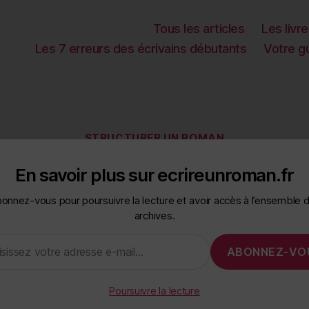
Tous les articles
Les livr
Les 7 erreurs des écrivains débutants
Votre gu
Categories
STRUCTURER UN ROMAN
s secrets de
En savoir plus sur ecrireunroman.fr
onnez-vous pour poursuivre la lecture et avoir accès à l’ensemble 
archives.
ture de l’his
ABONNEZ-VO
Poursuivre la lecture