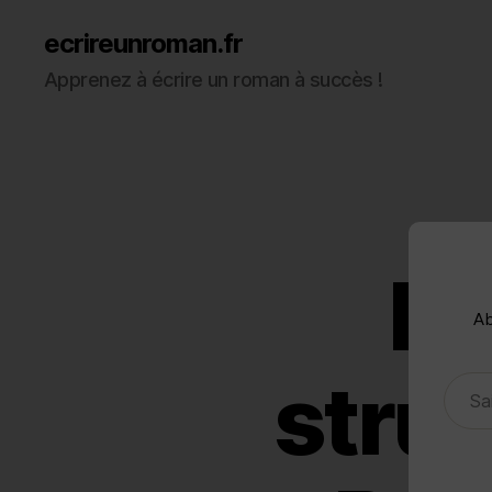
ecrireunroman.fr
Apprenez à écrire un roman à succès !
Le
Ab
Saisissez votre adresse e-mail…
struc