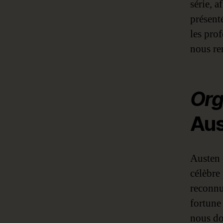
série, a
présent
les pro
nous re
Org
Aus
Austen 
célèbre
reconnu
fortune
nous do