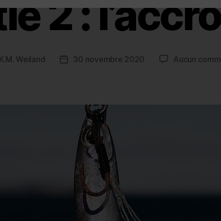
ie 2 : l’acc
K.M. Weiland
30 novembre 2020
Aucun comme
Post
r
date