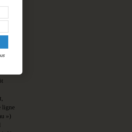
frayant
Comment
ous
lire
ôt
t,
e ligne
au »)
l