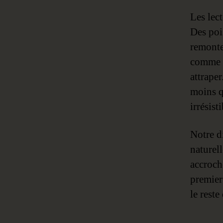
Les lec
Des poi
remonten
comme to
attraper
moins q
irrésisti
Notre d
naturel
accroche
premier
le reste