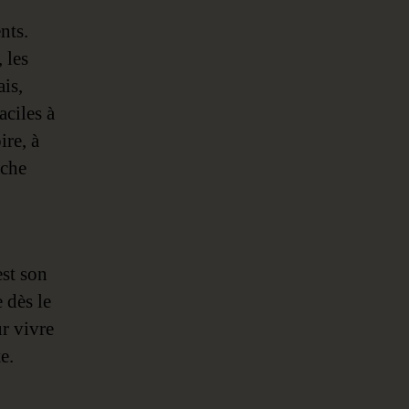
nts.
 les
ais,
aciles à
ire, à
oche
est son
 dès le
r vivre
e.