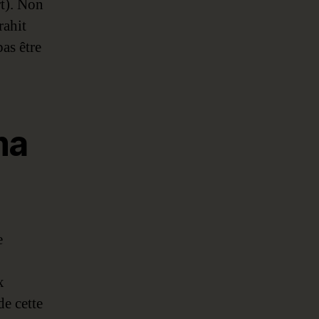
rt). Non
rahit
pas être
ma
e
x
de cette