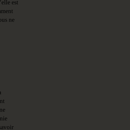
’elle est
omment
ous ne
a
nt
ne
nie
savoir