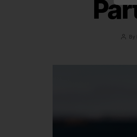
Part
By
Post
autho