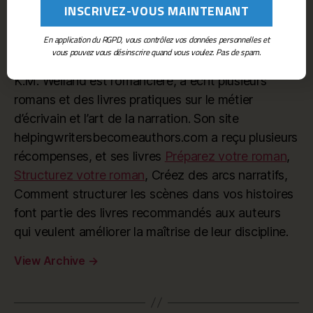
En application du RGPD, vous contrôlez vos données personnelles et
By K.M. Weiland
vous pouvez vous désinscrire quand vous voulez. Pas de spam.
K.M. Weiland est romancière, a écrit plusieurs
romans et des livres pratiques sur le métier
d’écrivain et l’art de la narration. Son site
helpingwritersbecomeauthors.com a reçu plusieurs
récompenses, et ses livres
Préparez votre roman
,
Structurez votre roman
, Créez des arcs narratifs,
Comment structurer les scènes dans vos histoires
font partie des livres recommandés aux auteurs
qui veulent améliorer la maîtrise de leur discipline.
View Archive
→