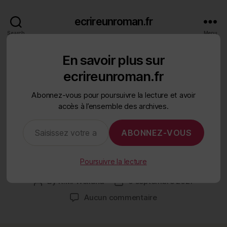
ecrireunroman.fr
Search
Menu
En savoir plus sur
Categories
ÉCRIRE UN ROMAN
ecrireunroman.fr
Les déversements
Abonnez-vous pour poursuivre la lecture et avoir
accès à l’ensemble des archives.
d’information n’ont pas
Saisissez votre adresse e-mail…
leur place dans le
ABONNEZ-VOUS
dialogue
Poursuivre la lecture
By
K.M. Weiland
6 septembre 2021
Post
Post
author
date
sur
Aucun commentaire
Les
déversements