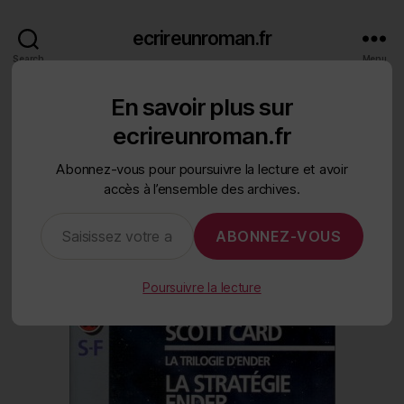
ecrireunroman.fr
Search
Menu
En savoir plus sur
Categories
STRUCTURES DE ROMANS ET D'HISTOIRES
ecrireunroman.fr
La stratégie Ender
Abonnez-vous pour poursuivre la lecture et avoir
accès à l’ensemble des archives.
By
K.M. Weiland
31 mai 2021
Saisissez votre adresse e-mail…
Post
Post
author
date
ABONNEZ-VOUS
sur
Aucun commentaire
La
stratégie
Poursuivre la lecture
Ender